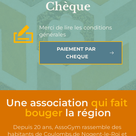
Chèque
Merci de lire les conditions 
générales
PAIEMENT PAR 
CHEQUE
Une association 
qui fait 
bouger
 la région
Depuis 20 ans, AssoGym rassemble des 
habitants de Coulombs,de Nogent-le-Roi et 